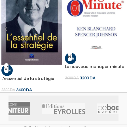
-11%
Le nouveau manager minute
-11%
3200
DA
L’essentiel de la stratégie
3600
DA
3400
DA
3800
DA