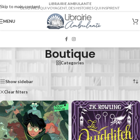
LIBRAIRIE AMBULANTE
Skip to main content
DES LIVRES QUI VOYAGENT, DES HISTOIRES QUI INSPIRENT
MENU
Boutique
Categories
Accueil
/
Boutique
6 résultats affichés
Show sidebar
Clear filters
Folio Junior