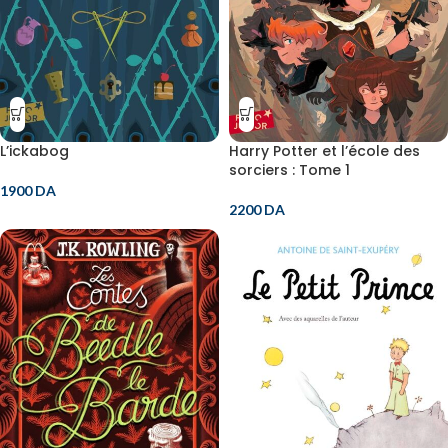
L’ickabog
Harry Potter et l’école des
sorciers : Tome 1
1900
DA
2200
DA