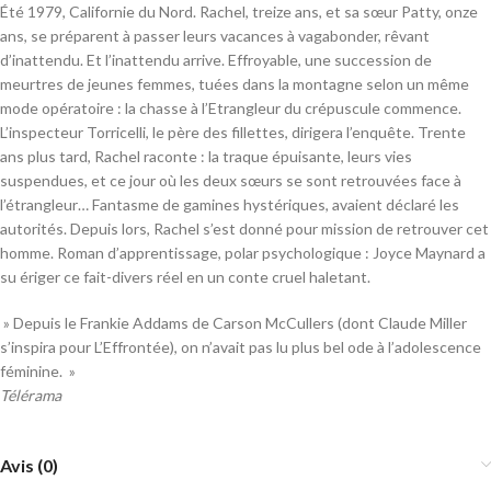
Été 1979, Californie du Nord. Rachel, treize ans, et sa sœur Patty, onze
ans, se préparent à passer leurs vacances à vagabonder, rêvant
d’inattendu. Et l’inattendu arrive. Effroyable, une succession de
meurtres de jeunes femmes, tuées dans la montagne selon un même
mode opératoire : la chasse à l’Etrangleur du crépuscule commence.
L’inspecteur Torricelli, le père des fillettes, dirigera l’enquête. Trente
ans plus tard, Rachel raconte : la traque épuisante, leurs vies
suspendues, et ce jour où les deux sœurs se sont retrouvées face à
l’étrangleur… Fantasme de gamines hystériques, avaient déclaré les
autorités. Depuis lors, Rachel s’est donné pour mission de retrouver cet
homme. Roman d’apprentissage, polar psychologique : Joyce Maynard a
su ériger ce fait-divers réel en un conte cruel haletant.
» Depuis le Frankie Addams de Carson McCullers (dont Claude Miller
s’inspira pour L’Effrontée), on n’avait pas lu plus bel ode à l’adolescence
féminine. »
Télérama
Avis (0)