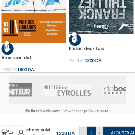
-5%
Il était deux fois
-5%
American dirt
1800
DA
1900
DA
1800
DA
1900
DA
ⓒ Librairie Ambulante
- Siteweb crée par 🚀
ITsup DZ
.
Le Joueur
d’échecs suivi
1200
DA
-
+
AJOUTER AU