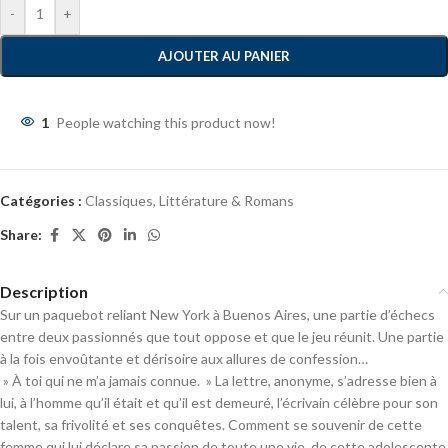
-
+
AJOUTER AU PANIER
1
People watching this product now!
Catégories :
Classiques
,
Littérature & Romans
Share:
Description
Sur un paquebot reliant New York à Buenos Aires, une partie d’échecs
entre deux passionnés que tout oppose et que le jeu réunit. Une partie
à la fois envoûtante et dérisoire aux allures de confession…
» À toi qui ne m’a jamais connue. » La lettre, anonyme, s’adresse bien à
lui, à l’homme qu’il était et qu’il est demeuré, l’écrivain célèbre pour son
talent, sa frivolité et ses conquêtes. Comment se souvenir de cette
femme qui lui déclare sa passion de toute une vie, de cette adolescente