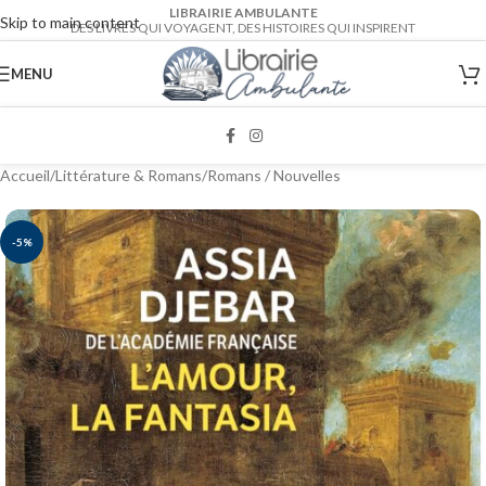
LIBRAIRIE AMBULANTE
Skip to main content
DES LIVRES QUI VOYAGENT, DES HISTOIRES QUI INSPIRENT
MENU
Accueil
/
Littérature & Romans
/
Romans / Nouvelles
-5%